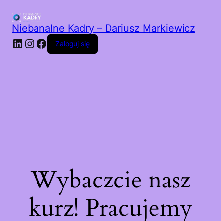
Niebanalne Kadry – Dariusz Markiewicz
LinkedIn
Instagram
Facebook
Zaloguj się
Wybaczcie nasz
kurz! Pracujemy